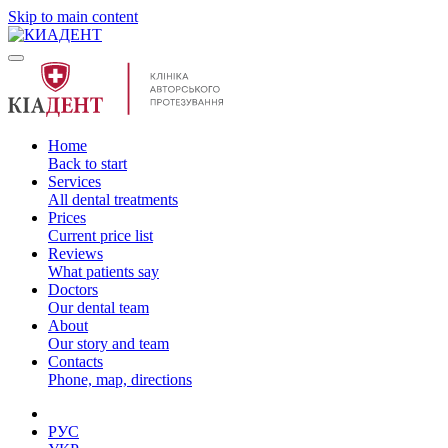
Skip to main content
Home
Back to start
Services
All dental treatments
Prices
Current price list
Reviews
What patients say
Doctors
Our dental team
About
Our story and team
Contacts
Phone, map, directions
РУС