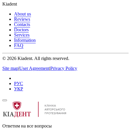
Kiadent
About us
Reviews
Contacts
Doctors
Services
Information
FAQ
©
2026
Kiadent. All rights reserved.
Site map
|
User Agreement
|
Privacy Policy
РУС
УКР
Ответим на все вопросы