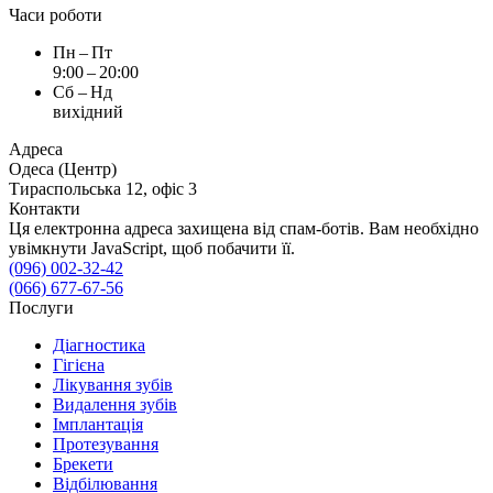
Часи роботи
Пн – Пт
9:00 – 20:00
Сб – Нд
вихідний
Адреса
Одеса (Центр)
Тираспольська 12, офіс 3
Контакти
Ця електронна адреса захищена від спам-ботів. Вам необхідно
увімкнути JavaScript, щоб побачити її.
(096) 002-32-42
(066) 677-67-56
Послуги
Діагностика
Гігієна
Лікування зубів
Видалення зубів
Імплантація
Протезування
Брекети
Відбілювання