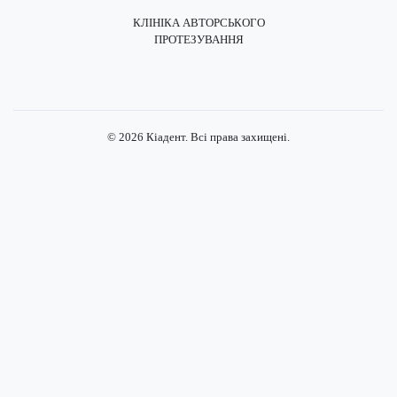
КЛІНІКА АВТОРСЬКОГО
ПРОТЕЗУВАННЯ
Instagram Стоматологія Киадент
Facebook Стоматологія Киадент
X (Twitter) Стоматологія Киаден
YouTube Стоматологія Киаде
Pinterest Стоматологія Киа
©
2026
Кіадент. Всі права захищені.
Клініка вже зачинена. Із
задоволенням відповімо на
ваші запитання зранку.
Залиште свій номер телефону, і ми
зателефонуємо вам завтра: