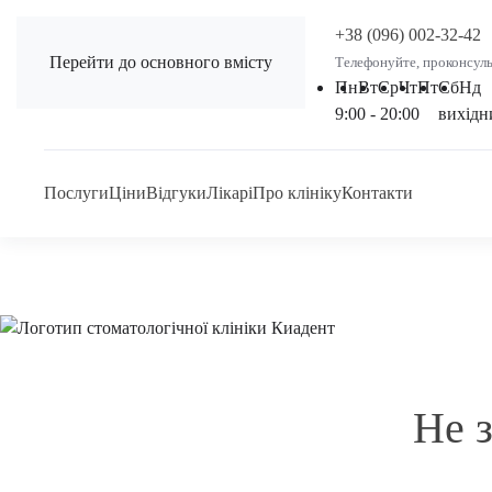
+38 (096) 002-32-42
Перейти до основного вмісту
Телефонуйте, проконсул
Пн
Вт
Ср
Чт
Пт
Сб
Нд
9:00 - 20:00
вихідн
Послуги
Ціни
Відгуки
Лікарі
Про клініку
Контакти
Не з