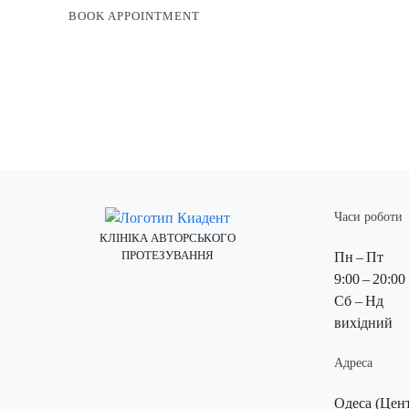
BOOK APPOINTMENT
Часи роботи
КЛІНІКА АВТОРСЬКОГО
ПРОТЕЗУВАННЯ
Пн – Пт
9:00 – 20:00
Instagram Стоматологія Киадент
Facebook Стоматологія Киадент
X (Twitter) Стоматологія Киадент
YouTube Стоматологія Киадент
Pinterest Стоматологія Киадент
Сб – Нд
вихідний
Адреса
Одеса (Цен