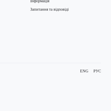
Інформація
Запитання та відповіді
ENG
РУС
нена. Із задоволенням відповімо на всі
запитання зранку.
телефону, і ми зателефонуємо вам завтра: