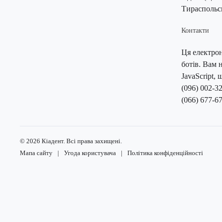
Тираспольсь
Контакти
Ця електрон
ботів. Вам 
JavaScript, 
(096) 002-3
(066) 677-6
©
2026
Кіадент. Всі права захищені.
Мапа сайту
|
Угода користувача
|
Політика конфіденційності