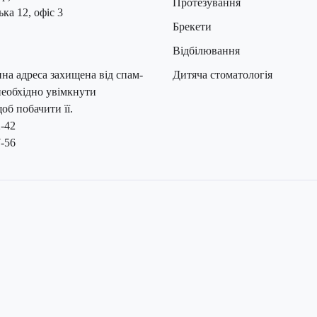
Протезування
ка 12, офіс 3
Брекети
Відбілювання
на адреса захищена від спам-
Дитяча стоматологія
необхідно увімкнути
щоб побачити її.
2-42
7-56
Клініка вже зачи
Залиште свій номер 