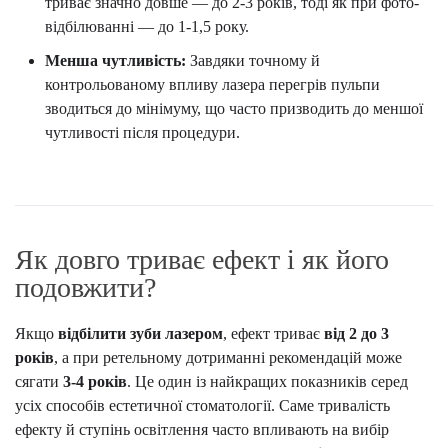
триває значно довше — до 2-3 років, тоді як при фото-
відбілюванні — до 1-1,5 року.
Менша чутливість:
Завдяки точному й
контрольованому впливу лазера перегрів пульпи
зводиться до мінімуму, що часто призводить до меншої
чутливості після процедури.
Як довго триває ефект і як його
подовжити?
Якщо
відбілити зуби лазером
, ефект триває
від 2 до 3
років
, а при ретельному дотриманні рекомендацій може
сягати
3-4 років
. Це один із найкращих показників серед
усіх способів естетичної стоматології. Саме тривалість
ефекту й ступінь освітлення часто впливають на вибір