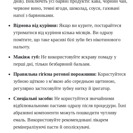
днів). Виключіть усі барвні продукти: кава, чорний чай,
червоне вино, темні ягоди, шоколад, соуси, газовані
напої з барвниками.
Відмова від куріння:
Якщо ви курите, постарайтеся
утриматися від куріння кілька місяців. Ви одразу
помітите, що таке красиві білі зуби без нікотинового
нальоту.
Макіяж губ:
Не використовуйте яскраву помаду у
перші дні, тільки безбарвний бальзам.
Правильна гігієна ротової порожнини:
Користуйтеся
зубною щіткою з м’якою або середньою щетиною,
регулярно застосовуйте зубну нитку й іригатор.
Спеціальні засоби:
Не користуйтеся звичайними
відбілювальними пастами одразу після процедури. Їхні
абразивні компоненти можуть пошкодити чутливу
емаль. Використовуйте рекомендовані лікарем
ремінералізуючі пасти й ополіскувачі.