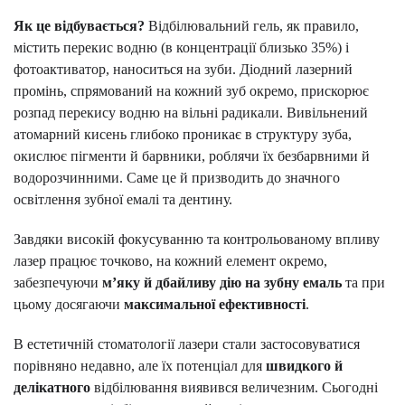
Як це відбувається?
Відбілювальний гель, як правило,
містить перекис водню (в концентрації близько 35%) і
фотоактиватор, наноситься на зуби. Діодний лазерний
промінь, спрямований на кожний зуб окремо, прискорює
розпад перекису водню на вільні радикали. Вивільнений
атомарний кисень глибоко проникає в структуру зуба,
окислює пігменти й барвники, роблячи їх безбарвними й
водорозчинними. Саме це й призводить до значного
освітлення зубної емалі та дентину.
Завдяки високій фокусуванню та контрольованому впливу
лазер працює точково, на кожний елемент окремо,
забезпечуючи
м’яку й дбайливу дію на зубну емаль
та при
цьому досягаючи
максимальної ефективності
.
В естетичній стоматології лазери стали застосовуватися
порівняно недавно, але їх потенціал для
швидкого й
делікатного
відбілювання виявився величезним. Сьогодні