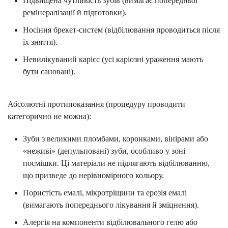
Підвищена чутливість зубів (вимагає попередньої
ремінералізації й підготовки).
Носіння брекет-систем (відбілювання проводиться після
їх зняття).
Невилікуваний карієс (усі каріозні ураження мають
бути сановані).
Абсолютні протипоказання (процедуру проводити
категорично не можна):
Зуби з великими пломбами, коронками, вінірами або
«неживі» (депульповані) зуби, особливо у зоні
посмішки. Ці матеріали не підлягають відбілюванню,
що призведе до нерівномірного кольору.
Пористість емалі, мікротріщини та ерозія емалі
(вимагають попереднього лікування й зміцнення).
Алергія на компоненти відбілювального гелю або