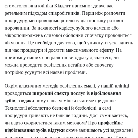
стоматологічна клініка Кіадент приємно здивує вас
ретельним підходом співробітників. Перш ніж розпочати
процедуру, ми проводимо ретельну діагностику ротової
порожнини. За наявності карієсу, зубного каменю або
мікропошкоджень слизової оболонки спочатку проводиться
лікування. Це необхідно для того, щоб уникнути ускладнень
під час процедури й досягти максимального ефекту. На
прийомі у наших спеціалістів ви одразу дізнаєтесь, чи
можна проводити освітлення негайно або спочатку
потрібно усунути всі наявні проблеми.
Окрім класичних методів освітлення емалі, у нашій клініці
проводиться
широкий спектр послуг із відбілювання
зубів
, завдяки чому ваша усмішка сяятиме ще довше.
Технології абсолютно безпечні й безболісні, а самі
процедури тривають не більше години. Досі сумніваєтесь,
чи варто скористатися таким методом? Про
професійне
відбілювання зубів відгуки
охоче залишають усі задоволені
пацієнти — це стане для вас додатковим стимулом. Також