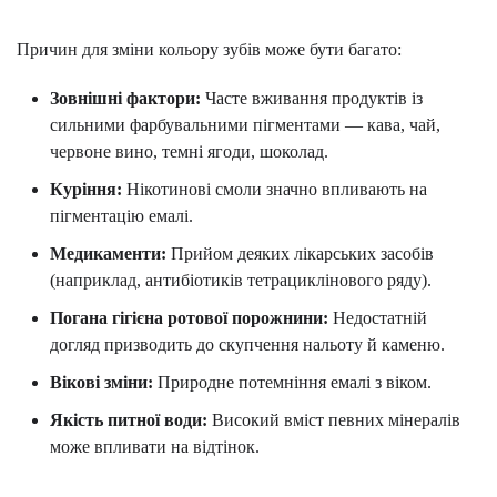
Причин для зміни кольору зубів може бути багато:
Зовнішні фактори:
Часте вживання продуктів із
сильними фарбувальними пігментами — кава, чай,
червоне вино, темні ягоди, шоколад.
Куріння:
Нікотинові смоли значно впливають на
пігментацію емалі.
Медикаменти:
Прийом деяких лікарських засобів
(наприклад, антибіотиків тетрациклінового ряду).
Погана гігієна ротової порожнини:
Недостатній
догляд призводить до скупчення нальоту й каменю.
Вікові зміни:
Природне потемніння емалі з віком.
Якість питної води:
Високий вміст певних мінералів
може впливати на відтінок.