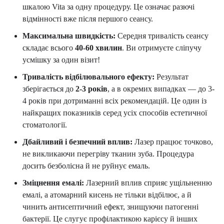
шкалою Vita за одну процедуру. Це означає разючі
відмінності вже після першого сеансу.
Максимальна швидкість:
Середня тривалість сеансу
складає всього
40-60 хвилин
. Ви отримуєте сліпучу
усмішку за один візит!
Тривалість відбілювального ефекту:
Результат
зберігається до
2-3 років
, а в окремих випадках — до 3-
4 років при дотриманні всіх рекомендацій. Це один із
найкращих показників серед усіх способів естетичної
стоматології.
Дбайливий і безпечний вплив:
Лазер працює точково,
не викликаючи перегріву тканин зуба. Процедура
досить безболісна й не руйнує емаль.
Зміцнення емалі:
Лазерний вплив сприяє ущільненню
емалі, а атомарний кисень не тільки відбілює, а й
чинить антисептичний ефект, знищуючи патогенні
бактерії. Це слугує профілактикою карієсу й інших