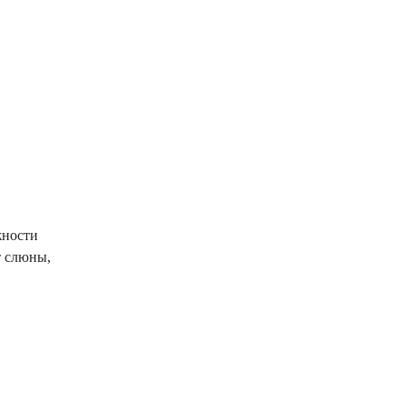
жности
т слюны,