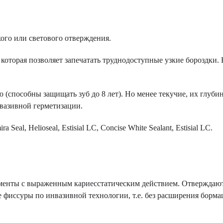
ого или светового отверждения.
оторая позволяет запечатать труднодоступные узкие бороздки.
способны защищать зуб до 8 лет). Но менее текучие, их глуби
вазивной герметизации.
eal, Helioseal, Estisial LC, Concise White Sealant, Estisial LC.
ементы с выраженным кариесстатическим действием. Отверждаю
е фиссуры по инвазивной технологии, т.е. без расширения борм