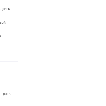
а риск
овой
и
Я ЦЕНА
Е