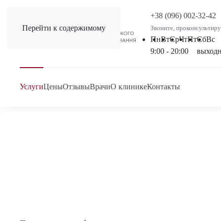
+38 (096) 002-32-42
Перейти к содержимому
Звоните, проконсультиру
Пн
Вт
Ср
Чт
Пт
Сб
Вс
9:00 - 20:00
выход
Услуги
Цены
Отзывы
Врачи
О клинике
Контакты