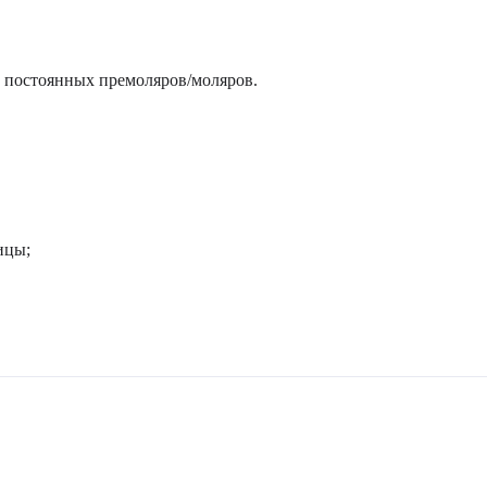
и постоянных премоляров/моляров.
ицы;