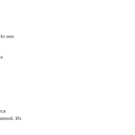
 Но они
на
тся
ашиной. Их