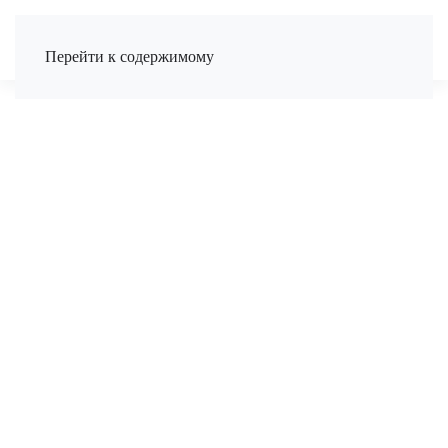
Перейти к содержимому
ТЕЛЕФОН
Вкажіть номер телефону для зв'язку
ЗАТЕЛЕФОНУВАТИ МЕНІ