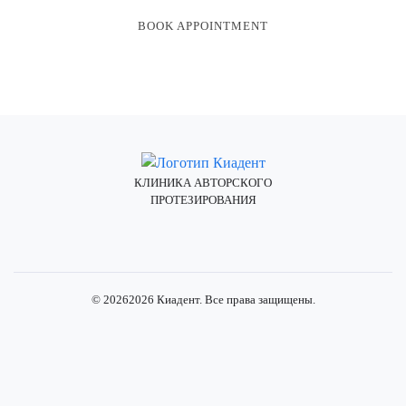
BOOK APPOINTMENT
КЛИНИКА АВТОРСКОГО
ПРОТЕЗИРОВАНИЯ
Instagram Стоматология Киадент
Facebook Стоматология Киадент
X (Twitter) Стоматология Киаде
YouTube Стоматология Киад
Pinterest Стоматология Ки
©
2026
2026
Киадент. Все права защищены.