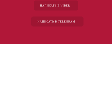
НАПИСАТЬ В VIBER
НАПИСАТЬ В TELEGRAM
“The first dental office
I
actually like going to.”
Get in touch to make an appointment today.