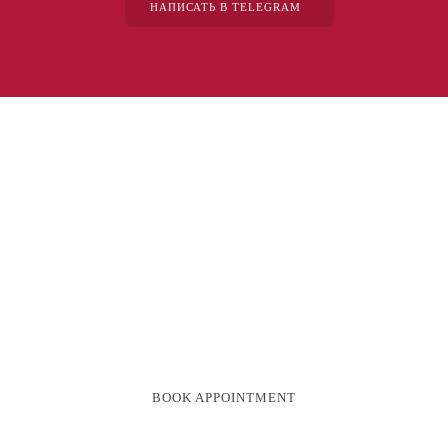
НАПИСАТЬ В TELEGRAM
“The first dental office
I
actually like going to.”
Get in touch to make an appointment today.
BOOK APPOINTMENT