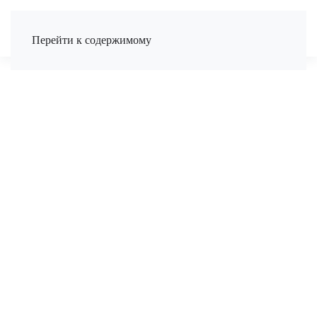
Перейти к содержимому
ТЕЛЕФОН
Вкажіть номер телефону для зв'язку
ЗАТЕЛЕФОНУВАТИ МЕНІ